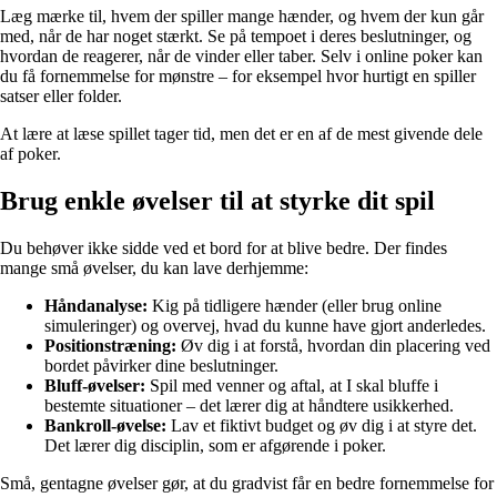
Læg mærke til, hvem der spiller mange hænder, og hvem der kun går
med, når de har noget stærkt. Se på tempoet i deres beslutninger, og
hvordan de reagerer, når de vinder eller taber. Selv i online poker kan
du få fornemmelse for mønstre – for eksempel hvor hurtigt en spiller
satser eller folder.
At lære at læse spillet tager tid, men det er en af de mest givende dele
af poker.
Brug enkle øvelser til at styrke dit spil
Du behøver ikke sidde ved et bord for at blive bedre. Der findes
mange små øvelser, du kan lave derhjemme:
Håndanalyse:
Kig på tidligere hænder (eller brug online
simuleringer) og overvej, hvad du kunne have gjort anderledes.
Positionstræning:
Øv dig i at forstå, hvordan din placering ved
bordet påvirker dine beslutninger.
Bluff-øvelser:
Spil med venner og aftal, at I skal bluffe i
bestemte situationer – det lærer dig at håndtere usikkerhed.
Bankroll-øvelse:
Lav et fiktivt budget og øv dig i at styre det.
Det lærer dig disciplin, som er afgørende i poker.
Små, gentagne øvelser gør, at du gradvist får en bedre fornemmelse for