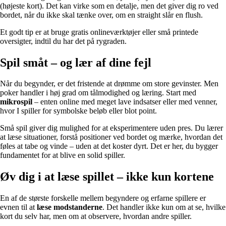
(højeste kort). Det kan virke som en detalje, men det giver dig ro ved
bordet, når du ikke skal tænke over, om en straight slår en flush.
Et godt tip er at bruge gratis onlineværktøjer eller små printede
oversigter, indtil du har det på rygraden.
Spil småt – og lær af dine fejl
Når du begynder, er det fristende at drømme om store gevinster. Men
poker handler i høj grad om tålmodighed og læring. Start med
mikrospil
– enten online med meget lave indsatser eller med venner,
hvor I spiller for symbolske beløb eller blot point.
Små spil giver dig mulighed for at eksperimentere uden pres. Du lærer
at læse situationer, forstå positioner ved bordet og mærke, hvordan det
føles at tabe og vinde – uden at det koster dyrt. Det er her, du bygger
fundamentet for at blive en solid spiller.
Øv dig i at læse spillet – ikke kun kortene
En af de største forskelle mellem begyndere og erfarne spillere er
evnen til at
læse modstanderne
. Det handler ikke kun om at se, hvilke
kort du selv har, men om at observere, hvordan andre spiller.