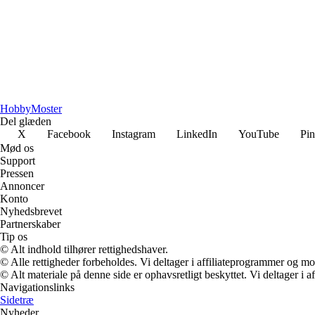
Hobby
Moster
Del glæden
X
Facebook
Instagram
LinkedIn
YouTube
Pin
Mød os
Support
Pressen
Annoncer
Konto
Nyhedsbrevet
Partnerskaber
Tip os
© Alt indhold tilhører rettighedshaver.
© Alle rettigheder forbeholdes. Vi deltager i affiliateprogrammer og mo
© Alt materiale på denne side er ophavsretligt beskyttet. Vi deltager i 
Navigationslinks
Sidetræ
Nyheder