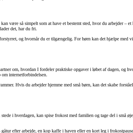
an være så simpelt som at have et bestemt sted, hvor du arbejder – et hj
ader det, har du fri.
orstyrret, og hvornår du er tilgængelig. For børn kan det hjælpe med visu
artner om, hvordan I fordeler praktiske opgaver i løbet af dagen, og h
p om internetforbindelsen.
rammer. Hvis du arbejder hjemme med små børn, kan det skabe forståelse
 stede i hverdagen, kan spise frokost med familien og tage del i små øjeb
åtur efter arbejde, en kop kaffe i haven eller en kort leg i frokostpaus