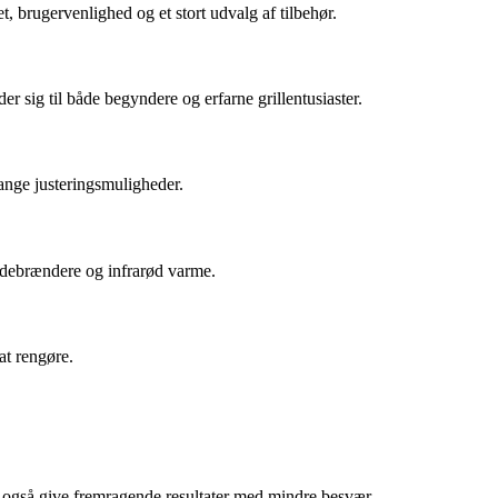
et, brugervenlighed og et stort udvalg af tilbehør.
r sig til både begyndere og erfarne grillentusiaster.
ange justeringsmuligheder.
sidebrændere og infrarød varme.
at rengøre.
og også give fremragende resultater med mindre besvær.