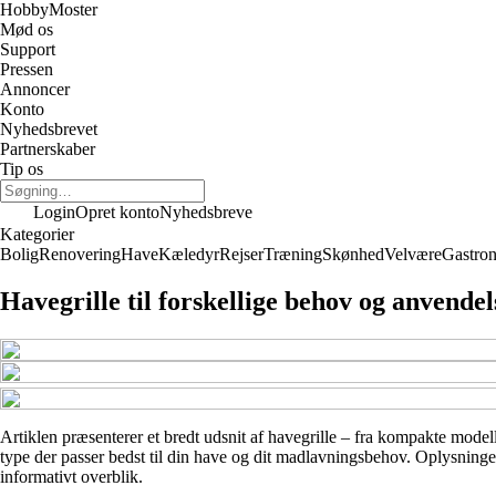
Hobby
Moster
Mød os
Support
Pressen
Annoncer
Konto
Nyhedsbrevet
Partnerskaber
Tip os
Login
Opret konto
Nyhedsbreve
Kategorier
Bolig
Renovering
Have
Kæledyr
Rejser
Træning
Skønhed
Velvære
Gastro
Havegrille til forskellige behov og anvendel
Artiklen præsenterer et bredt udsnit af havegrille – fra kompakte modeller
type der passer bedst til din have og dit madlavningsbehov. Oplysninger
informativt overblik.