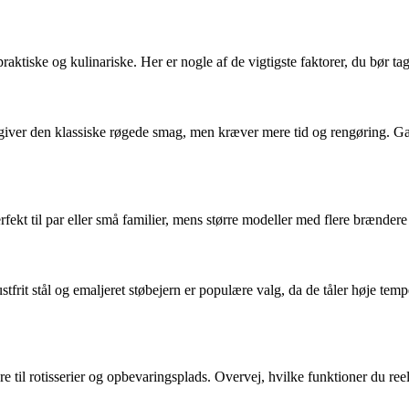
praktiske og kulinariske. Her er nogle af de vigtigste faktorer, du bør tag
 giver den klassiske røgede smag, men kræver mere tid og rengøring. Gas
ekt til par eller små familier, mens større modeller med flere brændere ell
frit stål og emaljeret støbejern er populære valg, da de tåler høje tempe
til rotisserier og opbevaringsplads. Overvej, hvilke funktioner du reelt