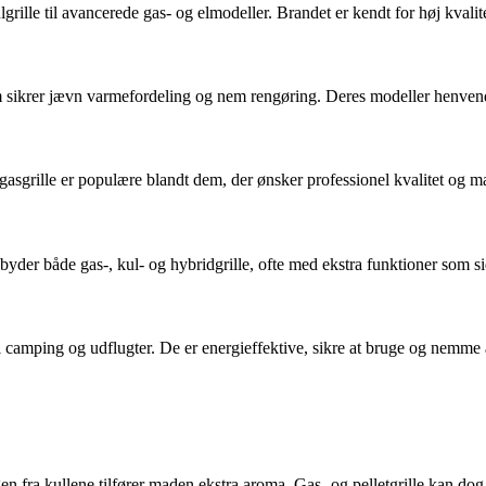
lgrille til avancerede gas- og elmodeller. Brandet er kendt for høj kvalit
om sikrer jævn varmefordeling og nem rengøring. Deres modeller henvende
gasgrille er populære blandt dem, der ønsker professionel kvalitet og m
byder både gas-, kul- og hybridgrille, ofte med ekstra funktioner som 
l camping og udflugter. De er energieffektive, sikre at bruge og nemme 
gen fra kullene tilfører maden ekstra aroma. Gas- og pelletgrille kan d