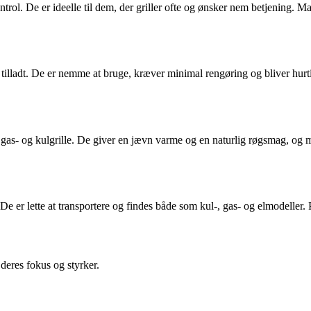
trol. De er ideelle til dem, der griller ofte og ønsker nem betjening. Ma
e er tilladt. De er nemme at bruge, kræver minimal rengøring og bliver h
 gas- og kulgrille. De giver en jævn varme og en naturlig røgsmag, og m
De er lette at transportere og findes både som kul-, gas- og elmodeller. P
deres fokus og styrker.