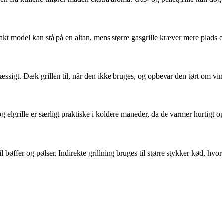
kt model kan stå på en altan, mens større gasgrille kræver mere plads o
æssigt. Dæk grillen til, når den ikke bruges, og opbevar den tørt om vin
 og elgrille er særligt praktiske i koldere måneder, da de varmer hurtigt
il bøffer og pølser. Indirekte grillning bruges til større stykker kød, h