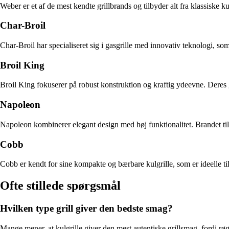
Weber er et af de mest kendte grillbrands og tilbyder alt fra klassiske ku
Char-Broil
Char-Broil har specialiseret sig i gasgrille med innovativ teknologi, s
Broil King
Broil King fokuserer på robust konstruktion og kraftig ydeevne. Deres 
Napoleon
Napoleon kombinerer elegant design med høj funktionalitet. Brandet til
Cobb
Cobb er kendt for sine kompakte og bærbare kulgrille, som er ideelle ti
Ofte stillede spørgsmål
Hvilken type grill giver den bedste smag?
Mange mener, at kulgrille giver den mest autentiske grillsmag, fordi rø