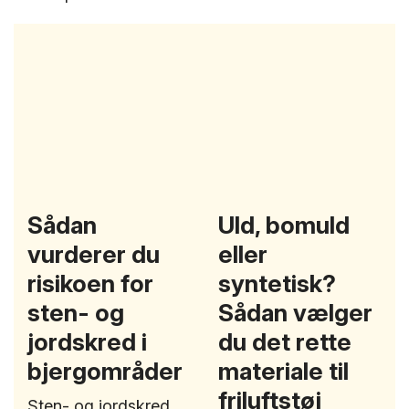
Sådan
Uld, bomuld
vurderer du
eller
risikoen for
syntetisk?
sten- og
Sådan vælger
jordskred i
du det rette
bjergområder
materiale til
friluftstøj
Sten- og jordskred