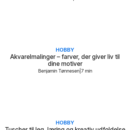
HOBBY
Akvarelmalinger – farver, der giver liv til
dine motiver
Benjamin Tønnesen
7 min
HOBBY
Tuscher til leg, læring og kreativ udfoldelse